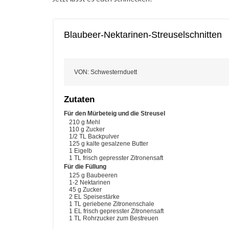
Blaubeer-Nektarinen-Streuselschnitten
VON
:
Schwesternduett
Zutaten
Für den Mürbeteig und die Streusel
210
g
Mehl
110
g
Zucker
1/2
TL Backpulver
125
g
kalte gesalzene Butter
1
Eigelb
1
TL frisch gepresster Zitronensaft
Für die Füllung
125
g
Baubeeren
1-2
Nektarinen
45
g
Zucker
2
EL Speisestärke
1
TL geriebene Zitronenschale
1
EL frisch gepresster Zitronensaft
1
TL Rohrzucker zum Bestreuen