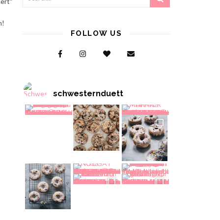
ert“
n!
FOLLOW US
schwesternduett