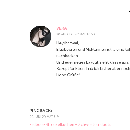
VERA
30. AUGUST 2018 AT 10:50
Hey ihr zwei,
Blaubeeren und Nektarinen ist ja eine tol
nachbacken.
Und euer neues Layout sieht klasse aus. 
Rezeptfunktion, hab ich bisher aber noch 
Liebe Grüße!
PINGBACK:
20. JUNI 2019 AT 8:24
Erdbeer-Streuselkuchen – Schwesternduett