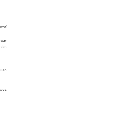
 zwei
saft
oden
ißen
ücke