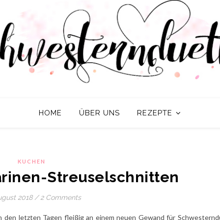
HOME
ÜBER UNS
REZEPTE
KUCHEN
rinen-Streuselschnitten
ugust 2018
/
2 Comments
n in den letzten Tagen fleißig an einem neuen Gewand für Schwesternd