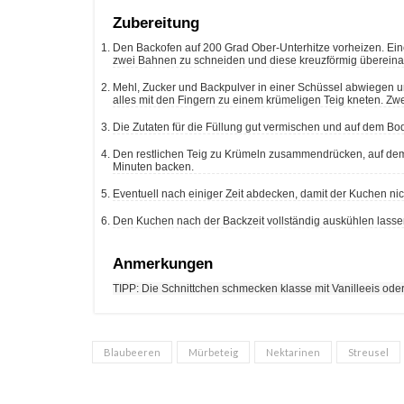
Zubereitung
Den Backofen auf 200 Grad Ober-Unterhitze vorheizen. Eine ofenfeste Form (22 x 22 cm) mit Backpapier auskleiden. Am einfachsten ist es,
zwei Bahnen zu schneiden und diese kreuzförmig übereina
Mehl, Zucker und Backpulver in einer Schüssel abwiegen un
alles mit den Fingern zu einem krümeligen Teig kneten. Zwe
Die Zutaten für die Füllung gut vermischen und auf dem Bod
Den restlichen Teig zu Krümeln zusammendrücken, auf dem
Minuten backen.
Eventuell nach einiger Zeit abdecken, damit der Kuchen nic
Den Kuchen nach der Backzeit vollständig auskühlen lasse
Anmerkungen
TIPP: Die Schnittchen schmecken klasse mit Vanilleeis oder
Blaubeeren
Mürbeteig
Nektarinen
Streusel