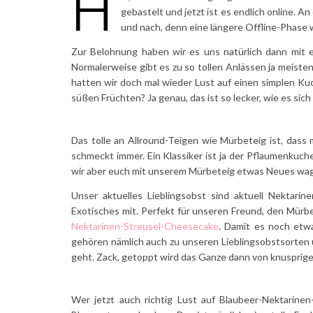
H
gebastelt und jetzt ist es endlich online. A
und nach, denn eine längere Offline-Phase 
Zur Belohnung haben wir es uns natürlich dann mit 
Normalerweise gibt es zu so tollen Anlässen ja meistens
hatten wir doch mal wieder Lust auf einen simplen Kuc
süßen Früchten? Ja genau, das ist so lecker, wie es sich
Das tolle an Allround-Teigen wie Mürbeteig ist, dass
schmeckt immer. Ein Klassiker ist ja der Pflaumenku
wir aber euch mit unserem Mürbeteig etwas Neues wa
Unser aktuelles Lieblingsobst sind aktuell Nektarin
Exotisches mit. Perfekt für unseren Freund, den Mürbe
Nektarinen-Streusel-Cheesecake
. Damit es noch etw
gehören nämlich auch zu unseren Lieblingsobstsorten 
geht. Zack, getoppt wird das Ganze dann von knusprigen
Wer jetzt auch richtig Lust auf Blaubeer-Nektarinen