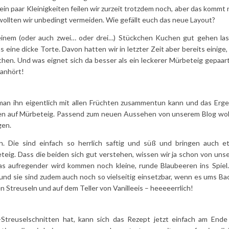
n ein paar Kleinigkeiten feilen wir zurzeit trotzdem noch, aber das kommt
wollten wir unbedingt vermeiden. Wie gefällt euch das neue Layout?
einem (oder auch zwei… oder drei…) Stückchen Kuchen gut gehen las
 eine dicke Torte. Davon hatten wir in letzter Zeit aber bereits einige,
hen. Und was eignet sich da besser als ein leckerer Mürbeteig gepaart
 anhört!
 man ihn eigentlich mit allen Früchten zusammentun kann und das Erge
chen auf Mürbeteig. Passend zum neuen Aussehen von unserem Blog wol
gen.
en. Die sind einfach so herrlich saftig und süß und bringen auch e
teig. Dass die beiden sich gut verstehen, wissen wir ja schon von uns
as aufregender wird kommen noch kleine, runde Blaubeeren ins Spiel.
und sie sind zudem auch noch so vielseitig einsetzbar, wenn es ums Ba
 Streuseln und auf dem Teller von Vanilleeis – heeeeerrlich!
-Streuselschnitten hat, kann sich das Rezept jetzt einfach am Ende