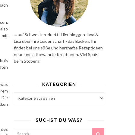
 nach
sen.
 also
… auf Schwesternduett! Hier bloggen Jana &
 mit
Lisa über ihre Leidenschaft - das Backen. Ihr
findet bei uns süße und herzhafte Rezeptideen,
neue und altbewährte Kreationen. Viel Spaß
bnis
beim Stöbern!
lten
twas
KATEGORIEN
erem
Kategorien
 Die
cken
SUCHST DU WAS?
 des