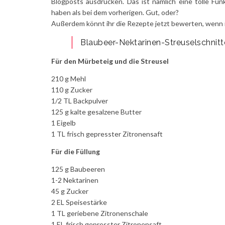
Blogposts ausdrucken. Das ist nämlich eine tolle Fun
haben als bei dem vorherigen. Gut, oder?
Außerdem könnt ihr die Rezepte jetzt bewerten, wenn i
Blaubeer-Nektarinen-Streuselschnit
Für den Mürbeteig und die Streusel
210 g Mehl
110 g Zucker
1/2 TL Backpulver
125 g kalte gesalzene Butter
1 Eigelb
1 TL frisch gepresster Zitronensaft
Für die Füllung
125 g Baubeeren
1-2 Nektarinen
45 g Zucker
2 EL Speisestärke
1 TL geriebene Zitronenschale
1 EL frisch gepresster Zitronensaft