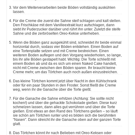
Vor dem Weiterverarbeiten beide Böden vollständig auskühlen
lassen.
Für die Creme die zuerst die Sahne steif schlagen und kalt stellen.
Den Frischkäse mit dem Vanilleextrakt kurz aufschlagen, dann
siebt ihr Puderzucker darüber und rührt ihn unter. Zuletzt die steife
Sahne und die zerbröselten Oreo-Kekse unterheben.
Wenn die Böden ganz ausgekühlt sind, schneidet ihr beide einmal
horizontal durch, sodass vier Böden entstehen. Einen Boden auf
eine Tortenplatte setzen und mit Creme bestreichen. Einen
weiteren Boden auflegen und den Vorgang wiederholen, so lange,
bis ihr alle Böden gestapelt habt. Wichtig: Die Torte schließt mit
einem Boden ab und da es sich um einen Naked Cake handelt,
nicht mit Creme zwischen den Böden sparen. Ihr braucht keine
Creme mehr, um das Törtchen auch noch außen einzustreichen.
Das kleine Törtchen kommt jetzt über Nacht in den Kühlschrank
oder für ein paar Stunden in den Froster. Sonst fließt die Creme
weg, wenn ihr die Ganache über die Torte gießt.
Für die Ganache die Sahne erhitzen (Achtung: Sie sollte nicht
kochen!) und über die gehackte Schokolade gießen. Diese kurz
schmelzen lassen, dann alles gut verrühren und über die Torte
gießen. Erst etwas an den Rand des Törtchens gießen – so läuft
sie schön am Törtchen runter und es bilden sich die berühmten
“Nasen”. Dann streicht ihr die Ganache oben auf der ganzen Torte
glatt.
Das Törtchen könnt ihr nach Belieben mit Oreo-Keksen oder