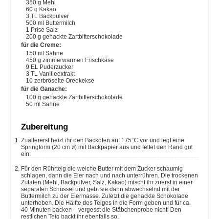
350
g
Mehl
60
g
Kakao
3
TL Backpulver
500
ml
Buttermilch
1
Prise Salz
200
g
gehackte Zartbitterschokolade
für die Creme:
150
ml
Sahne
450
g
zimmerwarmen Frischkäse
9
EL Puderzucker
3
TL Vanilleextrakt
10
zerbröselte Oreokekse
für die Ganache:
100
g
gehackte Zartbitterschokolade
50
ml
Sahne
Zubereitung
Zuallererst heizt ihr den Backofen auf 175°C vor und legt eine
Springform (20 cm ø) mit Backpapier aus und fettet den Rand gut
ein.
Für den Rührteig die weiche Butter mit dem Zucker schaumig
schlagen, dann die Eier nach und nach unterrühren. Die trockenen
Zutaten (Mehl, Backpulver, Salz, Kakao) mischt ihr zuerst in einer
separaten Schüssel und gebt sie dann abwechselnd mit der
Buttermilch zu der Eiermasse. Zuletzt die gehackte Schokolade
unterheben. Die Hälfte des Teiges in die Form geben und für ca.
40 Minuten backen – vergesst die Stäbchenprobe nicht! Den
restlichen Teig backt ihr ebenfalls so.