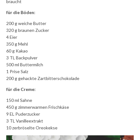
braucht
für die Böden:
200 g weiche Butter
320 g braunen Zucker
4 Eier
350 g Mehl
60 g Kakao
3 TL Backpulver
500 ml Buttermilch
1 Prise Salz
200 g gehackte Zartbitterschokolade
für die Creme:
150 ml Sahne
450 g zimmerwarmen Frischkäse
9 EL Puderzucker
3 TL Vanilleextrakt
10 zerbröselte Oreokekse