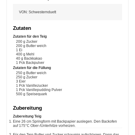
VON
:
Schwesternduett
Zutaten
Zutaten für den Teig
200
g
Zucker
200
g
Butter
weich
1
Ei
400
g
Mehl
40
g
Backkakao
1
Pck
Backpulver
Zutaten für die Füllung
250
g
Butter
weich
250
g
Zucker
3
Eier
1
Pck
Vanillezucker
1
Pck
Vanillepudding Pulver
500
g
Speisequark
Zubereitung
Zubereitung Teig
Eine 26 cm Springform mit Backpapier auslegen. Den Backofen
auf 175°C Ober-/Unterhitze vorheizen.
Für den Teig Butter und Zucker schaumig aufschlagen. Dann das