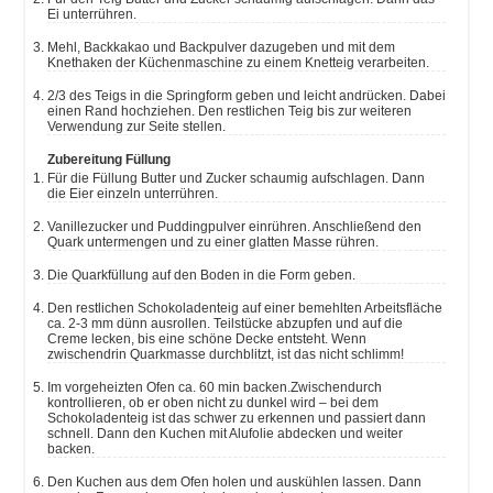
Ei unterrühren.
Mehl, Backkakao und Backpulver dazugeben und mit dem
Knethaken der Küchenmaschine zu einem Knetteig verarbeiten.
2/3 des Teigs in die Springform geben und leicht andrücken. Dabei
einen Rand hochziehen. Den restlichen Teig bis zur weiteren
Verwendung zur Seite stellen.
Zubereitung Füllung
Für die Füllung Butter und Zucker schaumig aufschlagen. Dann
die Eier einzeln unterrühren.
Vanillezucker und Puddingpulver einrühren. Anschließend den
Quark untermengen und zu einer glatten Masse rühren.
Die Quarkfüllung auf den Boden in die Form geben.
Den restlichen Schokoladenteig auf einer bemehlten Arbeitsfläche
ca. 2-3 mm dünn ausrollen. Teilstücke abzupfen und auf die
Creme lecken, bis eine schöne Decke entsteht. Wenn
zwischendrin Quarkmasse durchblitzt, ist das nicht schlimm!
Im vorgeheizten Ofen ca. 60 min backen.Zwischendurch
kontrollieren, ob er oben nicht zu dunkel wird – bei dem
Schokoladenteig ist das schwer zu erkennen und passiert dann
schnell. Dann den Kuchen mit Alufolie abdecken und weiter
backen.
Den Kuchen aus dem Ofen holen und auskühlen lassen. Dann