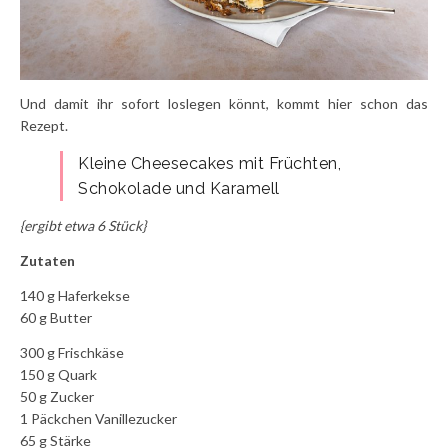
Und damit ihr sofort loslegen könnt, kommt hier schon das
Rezept.
Kleine Cheesecakes mit Früchten,
Schokolade und Karamell
{ergibt etwa 6 Stück}
Zutaten
140 g Haferkekse
60 g Butter
300 g Frischkäse
150 g Quark
50 g Zucker
1 Päckchen Vanillezucker
65 g Stärke