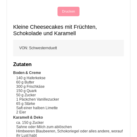
Drucken
Kleine Cheesecakes mit Früchten,
Schokolade und Karamell
VON
:
Schwesternduett
Zutaten
Boden & Creme
140
g
Haferkekse
60
g
Butter
300
g
Frischkäse
150
g
Quark
50
g
Zucker
1
Päckchen Vanillezucker
65
g
Stärke
Saft einer halben Limette
2
Eier
Karamell & Deko
ca. 150 g Zucker
Sahne oder Milch zum ablöschen
Himbeeren
Blaubeeren, Schokoriegel oder alles andere, worauf
ihr Lust habt