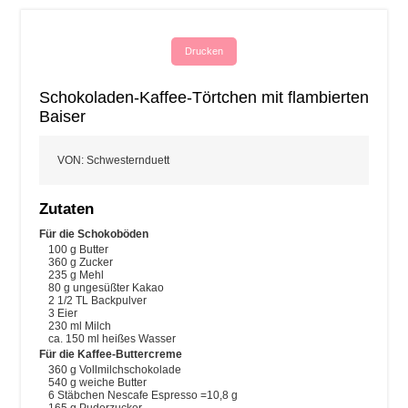
Drucken
Schokoladen-Kaffee-Törtchen mit flambierten
Baiser
VON
:
Schwesternduett
Zutaten
Für die Schokoböden
100
g
Butter
360
g
Zucker
235
g
Mehl
80
g
ungesüßter Kakao
2 1/2
TL Backpulver
3
Eier
230
ml
Milch
ca. 150 ml heißes Wasser
Für die Kaffee-Buttercreme
360
g
Vollmilchschokolade
540
g
weiche Butter
6
Stäbchen Nescafe Espresso
=10,8 g
165
g
Puderzucker