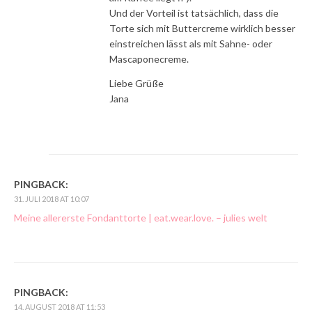
Und der Vorteil ist tatsächlich, dass die
Torte sich mit Buttercreme wirklich besser
einstreichen lässt als mit Sahne- oder
Mascaponecreme.
Liebe Grüße
Jana
PINGBACK:
31. JULI 2018 AT 10:07
Meine allererste Fondanttorte | eat.wear.love. – julies welt
PINGBACK:
14. AUGUST 2018 AT 11:53