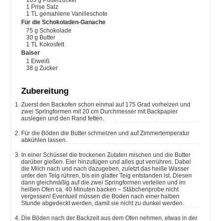
1
Prise Salz
1
TL gemahlene Vanilleschote
Für die Schokoladen-Ganache
75
g
Schokolade
30
g
Butter
1
TL Kokosfett
Baiser
1
Eiweiß
38
g
Zucker
Zubereitung
Zuerst den Backofen schon einmal auf 175 Grad vorheizen und
zwei Springformen mit 20 cm Durchmesser mit Backpapier
auslegen und den Rand fetten.
Für die Böden die Butter schmelzen und auf Zimmertemperatur
abkühlen lassen.
In einer Schüssel die trockenen Zutaten mischen und die Butter
darüber gießen. Eier hinzufügen und alles gut verrühren. Dabei
die Milch nach und nach dazugeben, zuletzt das heiße Wasser
unter den Teig rühren, bis ein glatter Teig entstanden ist. Diesen
dann gleichmäßig auf die zwei Springformen verteilen und im
heißen Ofen ca. 40 Minuten backen – Stäbchenprobe nicht
vergessen! Eventuell müssen die Boden nach einer halben
Stunde abgedeckt werden, damit sie nicht zu dunkel werden.
Die Böden nach der Backzeit aus dem Ofen nehmen, etwas in der