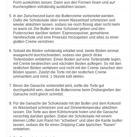
Form auskühlen lassen. Dann aus den Formen lösen und auf
Kuchengittern vollständig auskühlen lassen.
In der Zwischenzeit kann die Buttercreme vorbereitet werden.
Dafür die Schokolade über einem Wasserbad schmelzen und
wieder abkühlen lassen, sodass sie noch flüssig aber nicht mehr
so warm ist. Die Butter in eine Schüssel geben und den
Puderzucker darüber sieben. Espressopulver, gemahlene
Vanilleschote und eine Prisesalz hinzugeben und alles zu einer
glatten Creme verrühren.
Sobald die Böden vollständig erkaltet sind, beide Böden einmal
waagerecht durchschneiden, sodass vier gleich dicke
Tortenböden entstehen. Einen Boden auf eine Tortenplatte legen,
mit Creme bestreichen und nächsten Boden auflegen. So mit den
restlichen Böden verfahren und nicht mit der Creme zwischen den
Böden sparen. Zuletzt die Torte mit der restlichen Creme
ummanteln und mind. 1 Stunde kalt stellen.
Bevor die Ganache vorbereitet wird, sollte die Torte gut
durchgekühlt sein, damit die Buttercreme beim Drübergießen der
Ganache nicht gleich schmilzt.
Für die Ganache die Schokolade mit der Butter und dem Kokosöl
im Wasserbad schmelzen und auf Zimmertemperatur abkühlen
lassen. Die Torte aus dem Kühlschrank holen und die Ganache
vorsichtig darüber gießen. Dabei die Schokolade mit einem
kleinen Löffel zum Rand hin “schieben” und über die Kante laufen
lassen, sodass die für einen Dripping-Cake typischen “Nasen”
entstehen.