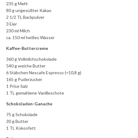
235 g Mehl
80 g ungesüßter Kakao
2 1/2 TL Backpulver
3 Eier
230 ml Milch
ca. 150 ml heißes Wasser
Kaffee-Buttercreme
360 g Vollmilchschokolade
540 g weiche Butter
6 Stäbchen Nescafe Espresso (=10,8 g)
165 g Puderzucker
1 Prise Salz
1 TL gemahlene Vanilleschote
Schokoladen-Ganache
75 g Schokolade
30 g Butter
1 TL Kokosfett