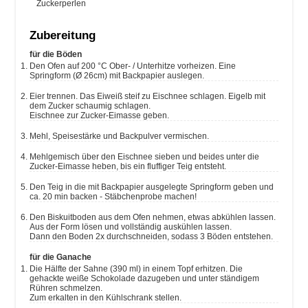
Zuckerperlen
Zubereitung
für die Böden
Den Ofen auf 200 °C Ober- / Unterhitze vorheizen. Eine
Springform (Ø 26cm) mit Backpapier auslegen.
Eier trennen. Das Eiweiß steif zu Eischnee schlagen. Eigelb mit
dem Zucker schaumig schlagen.
Eischnee zur Zucker-Eimasse geben.
Mehl, Speisestärke und Backpulver vermischen.
Mehlgemisch über den Eischnee sieben und beides unter die
Zucker-Eimasse heben, bis ein fluffiger Teig entsteht.
Den Teig in die mit Backpapier ausgelegte Springform geben und
ca. 20 min backen - Stäbchenprobe machen!
Den Biskuitboden aus dem Ofen nehmen, etwas abkühlen lassen.
Aus der Form lösen und vollständig auskühlen lassen.
Dann den Boden 2x durchschneiden, sodass 3 Böden entstehen.
für die Ganache
Die Hälfte der Sahne (390 ml) in einem Topf erhitzen. Die
gehackte weiße Schokolade dazugeben und unter ständigem
Rühren schmelzen.
Zum erkalten in den Kühlschrank stellen.