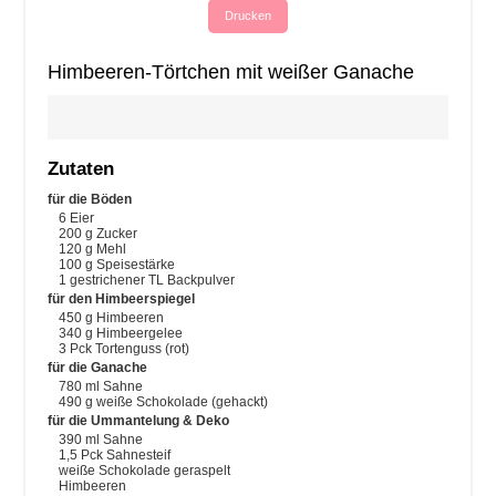
Drucken
Himbeeren-Törtchen mit weißer Ganache
Zutaten
für die Böden
6
Eier
200
g
Zucker
120
g
Mehl
100
g
Speisestärke
1 gestrichener
TL
Backpulver
für den Himbeerspiegel
450
g
Himbeeren
340
g
Himbeergelee
3
Pck
Tortenguss
(rot)
für die Ganache
780
ml
Sahne
490
g
weiße Schokolade
(gehackt)
für die Ummantelung & Deko
390
ml
Sahne
1,5
Pck
Sahnesteif
weiße Schokolade
geraspelt
Himbeeren