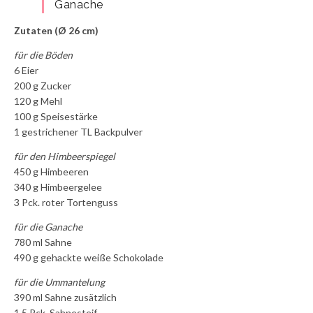
Ganache
Zutaten (Ø 26 cm)
für die Böden
6 Eier
200 g Zucker
120 g Mehl
100 g Speisestärke
1 gestrichener TL Backpulver
für den Himbeerspiegel
450 g Himbeeren
340 g Himbeergelee
3 Pck. roter Tortenguss
für die Ganache
780 ml Sahne
490 g gehackte weiße Schokolade
für die Ummantelung
390 ml Sahne zusätzlich
1,5 Pck. Sahnesteif