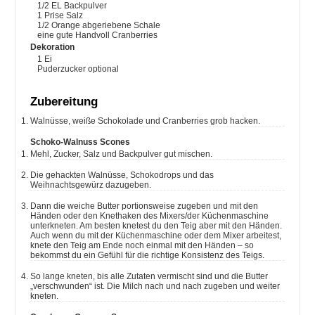
1/2
EL
Backpulver
1
Prise
Salz
1/2
Orange
abgeriebene Schale
eine gute Handvoll Cranberries
Dekoration
1
Ei
Puderzucker
optional
Zubereitung
Walnüsse, weiße Schokolade und Cranberries grob hacken.
Schoko-Walnuss Scones
Mehl, Zucker, Salz und Backpulver gut mischen.
Die gehackten Walnüsse, Schokodrops und das
Weihnachtsgewürz dazugeben.
Dann die weiche Butter portionsweise zugeben und mit den
Händen oder den Knethaken des Mixers/der Küchenmaschine
unterkneten. Am besten knetest du den Teig aber mit den Händen.
Auch wenn du mit der Küchenmaschine oder dem Mixer arbeitest,
knete den Teig am Ende noch einmal mit den Händen – so
bekommst du ein Gefühl für die richtige Konsistenz des Teigs.
So lange kneten, bis alle Zutaten vermischt sind und die Butter
„verschwunden“ ist. Die Milch nach und nach zugeben und weiter
kneten.