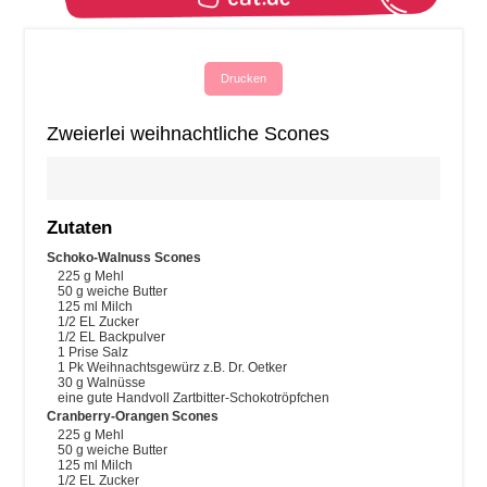
Drucken
Zweierlei weihnachtliche Scones
Zutaten
Schoko-Walnuss Scones
225
g
Mehl
50
g
weiche Butter
125
ml
Milch
1/2
EL
Zucker
1/2
EL
Backpulver
1
Prise
Salz
1
Pk
Weihnachtsgewürz
z.B. Dr. Oetker
30
g
Walnüsse
eine gute Handvoll Zartbitter-Schokotröpfchen
Cranberry-Orangen Scones
225
g
Mehl
50
g
weiche Butter
125
ml
Milch
1/2
EL
Zucker