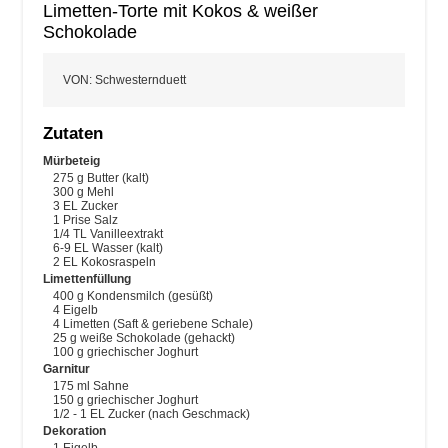
Limetten-Torte mit Kokos & weißer
Schokolade
VON
:
Schwesternduett
Zutaten
Mürbeteig
275
g
Butter
(kalt)
300
g
Mehl
3
EL
Zucker
1
Prise
Salz
1/4
TL
Vanilleextrakt
6-9
EL
Wasser
(kalt)
2
EL
Kokosraspeln
Limettenfüllung
400
g
Kondensmilch
(gesüßt)
4
Eigelb
4
Limetten
(Saft & geriebene Schale)
25
g
weiße Schokolade
(gehackt)
100
g
griechischer Joghurt
Garnitur
175
ml
Sahne
150
g
griechischer Joghurt
1/2 - 1
EL
Zucker
(nach Geschmack)
Dekoration