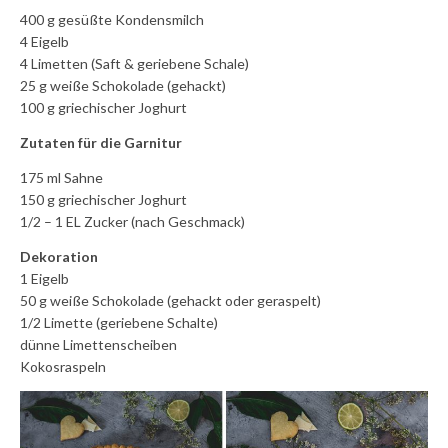
400 g gesüßte Kondensmilch
4 Eigelb
4 Limetten (Saft & geriebene Schale)
25 g weiße Schokolade (gehackt)
100 g griechischer Joghurt
Zutaten für die Garnitur
175 ml Sahne
150 g griechischer Joghurt
1/2 – 1 EL Zucker (nach Geschmack)
Dekoration
1 Eigelb
50 g weiße Schokolade (gehackt oder geraspelt)
1/2 Limette (geriebene Schalte)
dünne Limettenscheiben
Kokosraspeln