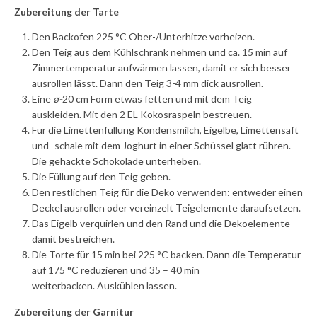
Zubereitung der
Tarte
Den Backofen 225 °C Ober-/Unterhitze vorheizen.
Den Teig aus dem Kühlschrank nehmen und ca. 15 min auf
Zimmertemperatur aufwärmen lassen, damit er sich besser
ausrollen lässt. Dann den Teig 3-4 mm dick ausrollen.
Eine
ø-
20 cm Form etwas fetten und mit dem Teig
auskleiden. Mit den 2 EL Kokosraspeln bestreuen.
Für die Limettenfüllung Kondensmilch, Eigelbe, Limettensaft
und -schale mit dem Joghurt in einer Schüssel glatt rühren.
Die gehackte Schokolade unterheben.
Die Füllung auf den Teig geben.
Den restlichen Teig für die Deko verwenden: entweder einen
Deckel ausrollen oder vereinzelt Teigelemente daraufsetzen.
Das Eigelb verquirlen und den Rand und die Dekoelemente
damit bestreichen.
Die Torte für 15 min bei 225 °C backen. Dann die Temperatur
auf 175 °C reduzieren und 35 – 40 min
weiterbacken. Auskühlen lassen.
Zubereitung der Garnitur