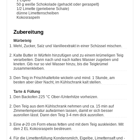
1
Eigelb
50
g
weiße Schokolade
(gehackt oder geraspelt)
1/2
Limette
(geriebene Schale)
dünne Limettenscheiben
Kokosraspeln
Zubereitung
Mürbeteig
Mehl, Zucker, Salz und Vanilleextrakt in einer Schüssel mischen.
Kalte Butter in Würfeln hinzufügen und zu einem krümeligen Teig
verarbeiten. Dann nach und nach kaltes Wasser zugeben und
kneten. Gib nur so viel Wasser hinzu, bis die Teigkrümel
zusammenkleben.
Den Teig in Frischhaltefolie wickeln und mind. 1 Stunde, am
besten aber über Nacht, im Kühlschrank kalt stellen.
Tarte & Füllung
Den Backofen 225 °C Ober-/Unterhitze vorheizen.
Den Teig aus dem Kühlschrank nehmen und ca. 15 min auf
Zimmertemperatur aufwärmen lassen, damit er sich besser
ausrollen lässt. Dann den Teig 3-4 mm dick ausrollen.
Eine
ø-
20 cm Form etwas fetten und mit dem Teig auskleiden. Mit
den 2 EL Kokosraspeln bestreuen.
Für die Limettenfüllung Kondensmilch, Eigelbe, Limettensaft und -