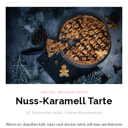
,
TARTES
WEIHNACHTEN
Nuss-Karamell Tarte
27. November 2020
/
Keine Kommentare
Wenn es draußen kalt, nass und düster wird, will man am liebsten