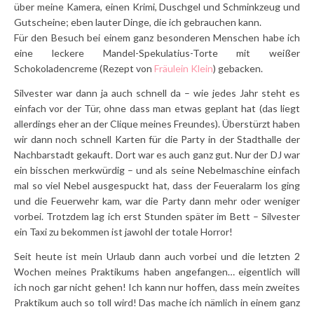
über meine Kamera, einen Krimi, Duschgel und Schminkzeug und
Gutscheine; eben lauter Dinge, die ich gebrauchen kann.
Für den Besuch bei einem ganz besonderen Menschen habe ich
eine leckere Mandel-Spekulatius-Torte mit weißer
Schokoladencreme (Rezept von
Fräulein Klein
) gebacken.
Silvester war dann ja auch schnell da – wie jedes Jahr steht es
einfach vor der Tür, ohne dass man etwas geplant hat (das liegt
allerdings eher an der Clique meines Freundes). Überstürzt haben
wir dann noch schnell Karten für die Party in der Stadthalle der
Nachbarstadt gekauft. Dort war es auch ganz gut. Nur der DJ war
ein bisschen merkwürdig – und als seine Nebelmaschine einfach
mal so viel Nebel ausgespuckt hat, dass der Feueralarm los ging
und die Feuerwehr kam, war die Party dann mehr oder weniger
vorbei. Trotzdem lag ich erst Stunden später im Bett – Silvester
ein Taxi zu bekommen ist jawohl der totale Horror!
Seit heute ist mein Urlaub dann auch vorbei und die letzten 2
Wochen meines Praktikums haben angefangen… eigentlich will
ich noch gar nicht gehen! Ich kann nur hoffen, dass mein zweites
Praktikum auch so toll wird! Das mache ich nämlich in einem ganz