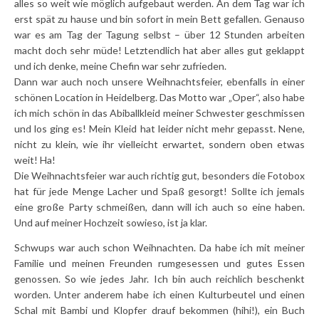
alles so weit wie möglich aufgebaut werden. An dem Tag war ich
erst spät zu hause und bin sofort in mein Bett gefallen. Genauso
war es am Tag der Tagung selbst – über 12 Stunden arbeiten
macht doch sehr müde! Letztendlich hat aber alles gut geklappt
und ich denke, meine Chefin war sehr zufrieden.
Dann war auch noch unsere Weihnachtsfeier, ebenfalls in einer
schönen Location in Heidelberg. Das Motto war „Oper“, also habe
ich mich schön in das Abiballkleid meiner Schwester geschmissen
und los ging es! Mein Kleid hat leider nicht mehr gepasst. Nene,
nicht zu klein, wie ihr vielleicht erwartet, sondern oben etwas
weit! Ha!
Die Weihnachtsfeier war auch richtig gut, besonders die Fotobox
hat für jede Menge Lacher und Spaß gesorgt! Sollte ich jemals
eine große Party schmeißen, dann will ich auch so eine haben.
Und auf meiner Hochzeit sowieso, ist ja klar.
Schwups war auch schon Weihnachten. Da habe ich mit meiner
Familie und meinen Freunden rumgesessen und gutes Essen
genossen. So wie jedes Jahr. Ich bin auch reichlich beschenkt
worden. Unter anderem habe ich einen Kulturbeutel und einen
Schal mit Bambi und Klopfer drauf bekommen (hihi!), ein Buch