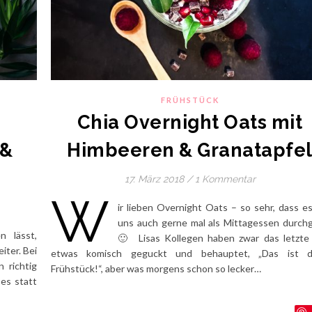
FRÜHSTÜCK
Chia Overnight Oats mit
 &
Himbeeren & Granatapfe
17. März 2018
/
1 Kommentar
W
ir lieben Overnight Oats – so sehr, dass es
uns auch gerne mal als Mittagessen durch
n lässt,
🙂 Lisas Kollegen haben zwar das letzte
iter. Bei
etwas komisch geguckt und behauptet, „Das ist 
 richtig
Frühstück!“, aber was morgens schon so lecker…
 es statt