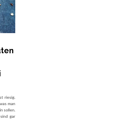
uten
i
t riesig.
 was man
n sollen.
 sind gar