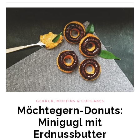
,
GEBÄCK
MUFFINS & CUPCAKES
Möchtegern-Donuts:
Minigugl mit
Erdnussbutter