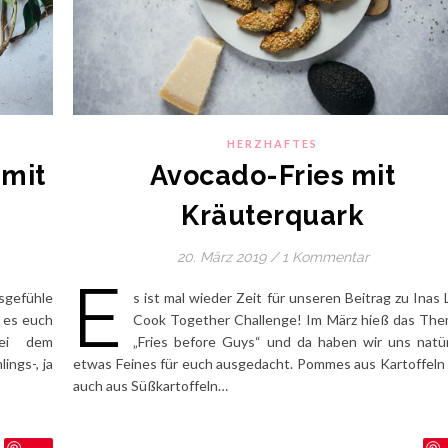
HERZHAFTES
 mit
Avocado-Fries mit
Kräuterquark
20. März 2019
/
1 Kommentar
E
sgefühle
s ist mal wieder Zeit für unseren Beitrag zu Inas 
 es euch
Cook Together Challenge! Im März hieß das Th
bei dem
„Fries before Guys“ und da haben wir uns natür
ings-, ja
etwas Feines für euch ausgedacht. Pommes aus Kartoffeln
auch aus Süßkartoffeln…