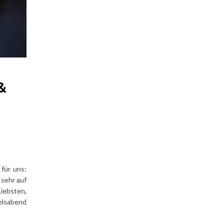
&
für uns:
 sehr auf
iebsten,
elsabend