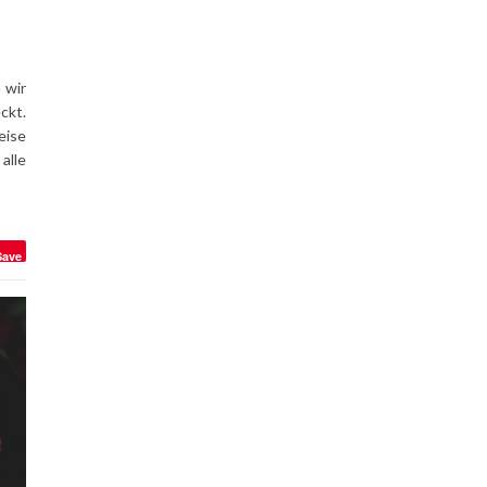
 wir
ckt.
eise
alle
Save