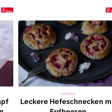
Save
GEBÄCK
upf
Leckere Hefeschnecken m
n
Erdbeeren