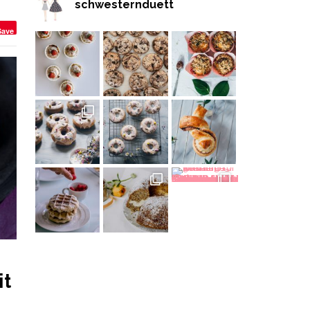
schwesternduett
Save
it