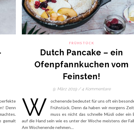
FRÜHSTÜCK
-
Dutch Pancake – ein
Ofenpfannkuchen vom
Feinsten!
9. März 2019
/
4 Kommentare
W
erfekte
ochenende bedeutet für uns oft ein besond
en! Denn
Frühstück. Denn da haben wir morgens Zeit
machtes.
muss es nicht das schnelle Müsli oder ein 
e gemalt
auf die Hand sein wie es unter der Woche meistens der Fall 
Am Wochenende nehmen…