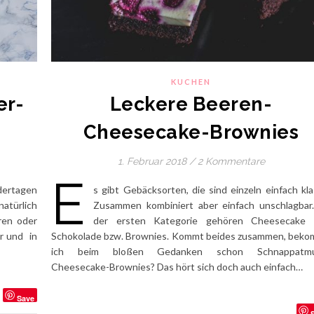
KUCHEN
er-
Leckere Beeren-
Cheesecake-Brownies
1. Februar 2018
/
2 Kommentare
E
ndertagen
s gibt Gebäcksorten, die sind einzeln einfach kla
natürlich
Zusammen kombiniert aber einfach unschlagbar
ren oder
der ersten Kategorie gehören Cheesecake
r und in
Schokolade bzw. Brownies. Kommt beides zusammen, bek
ich beim bloßen Gedanken schon Schnappatmu
Cheesecake-Brownies? Das hört sich doch auch einfach…
Save