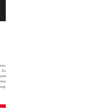
sse.
. Zu
 und
omme
ng.
Save